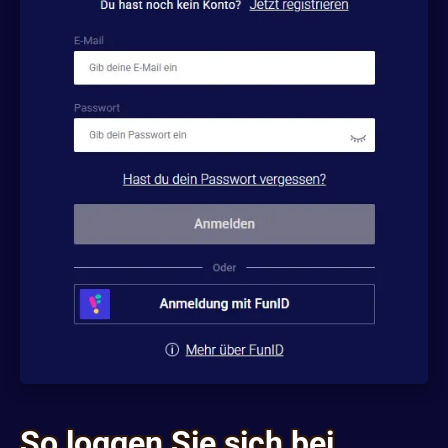
So loggen Sie sich bei