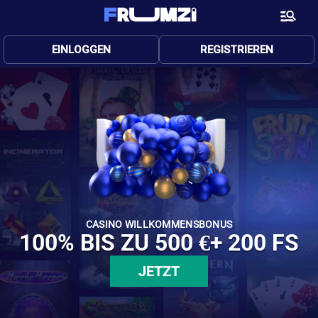
EINLOGGEN
REGISTRIEREN
CASINO WILLKOMMENSBONUS
100% BIS ZU 500 €+ 200 FS
JETZT