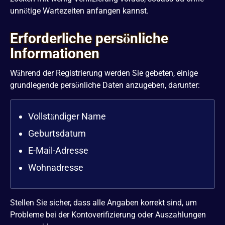
unnötige Wartezeiten anfangen kannst.
Erforderliche persönliche
Informationen
Während der Registrierung werden Sie gebeten, einige
grundlegende persönliche Daten anzugeben, darunter:
Vollständiger Name
Geburtsdatum
E-Mail-Adresse
Wohnadresse
Stellen Sie sicher, dass alle Angaben korrekt sind, um
Probleme bei der Kontoverifizierung oder Auszahlungen