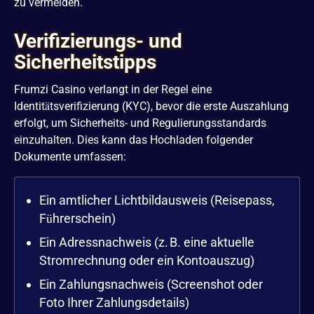
zu vermeiden.
Verifizierungs- und
Sicherheitstipps
Frumzi Casino verlangt in der Regel eine
Identitätsverifizierung (KYC), bevor die erste Auszahlung
erfolgt, um Sicherheits- und Regulierungsstandards
einzuhalten. Dies kann das Hochladen folgender
Dokumente umfassen:
Ein amtlicher Lichtbildausweis (Reisepass,
Führerschein)
Ein Adressnachweis (z. B. eine aktuelle
Stromrechnung oder ein Kontoauszug)
Ein Zahlungsnachweis (Screenshot oder
Foto Ihrer Zahlungsdetails)