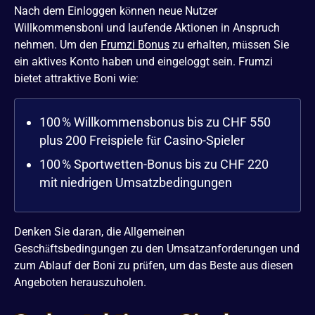
Nach dem Einloggen können neue Nutzer
Willkommensboni und laufende Aktionen in Anspruch
nehmen. Um den
Frumzi Bonus
zu erhalten, müssen Sie
ein aktives Konto haben und eingeloggt sein. Frumzi
bietet attraktive Boni wie:
100 % Willkommensbonus bis zu CHF 550
plus 200 Freispiele für Casino-Spieler
100 % Sportwetten-Bonus bis zu CHF 220
mit niedrigen Umsatzbedingungen
Denken Sie daran, die Allgemeinen
Geschäftsbedingungen zu den Umsatzanforderungen und
zum Ablauf der Boni zu prüfen, um das Beste aus diesen
Angeboten herauszuholen.