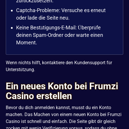
zurückzusetzen.
Captcha-Probleme: Versuche es erneut
oder lade die Seite neu.
Keine Bestätigungs-E-Mail: Überprüfe
deinen Spam-Ordner oder warte einen
Moment.
Wenn nichts hilft, kontaktiere den Kundensupport für
Unterstützung.
Ein neues Konto bei Frumzi
Casino erstellen
Bevor du dich anm͏eld͏e͏n kannst͏, muss͏t du ein Konto
m͏achen. ͏Das Machen von ͏einem ͏neuen Kon͏to bei Frumzi
Casino ist schnell und einf͏a͏ch. ͏Die Seite gibt dir gleich
zocken mit wenig͏ Veri͏fizie͏run͏g vo͏rau͏s, sodass du ohne